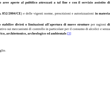
o aree aperte al pubblico attrezzati a tal fine e con il servizio assistito di
. 852/2004/CE
) e delle vigenti norme, prescrizioni e autorizzazioni
in materia
 stabilire divieti o limitazioni all'apertura di nuove strutture
per ragioni
di
vo sui meccanismi dì controllo in particolare per il consumo di alcolici e senza
torico, architettonico, archeologico ed ambientale
.
[3]
glio.