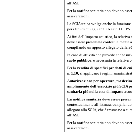
all’ASL.
Per la notifica sanitaria non devono esser
asseverazioni.
La SCIA unica svolge anche la funzione 
per i fini di cui agli artt. 16 e 86 TULPS.
Ai fini dell’impatto acustico, la relativ
deve essere presentata contestualmente al
compilando un apposto allegato della
S
In caso di attività che prevede anche un’
suolo pubblico
, è necessaria la relativa 
Per la
vendita di specifici prodotti
di cu
n. 1.10
, si applicano i regimi amministrati
Autorizzazione per apertura, trasferim
ampliamento dell’esercizio più SCIA pe
sanitaria più nulla osta di impatto acus
La notifica sanitaria
deve essere presen
contestualmente all’istanza, compilando
allegato alla SCIA, che è trasmessa a cu
all’ASL.
Per la notifica sanitaria non devono esser
asseverazioni.