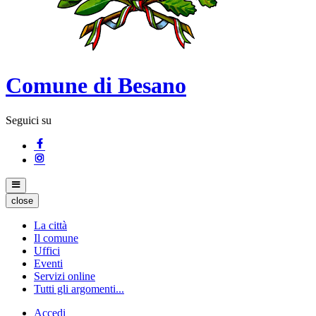
Comune di Besano
Seguici su
close
La città
Il comune
Uffici
Eventi
Servizi online
Tutti gli argomenti...
Accedi