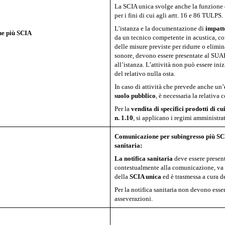
La SCIA unica svolge anche la funzione 
per i fini di cui agli artt. 16 e 86 TULPS.
L’istanza e la documentazione di
impatt
ne più SCIA
da un tecnico competente in acustica, co
delle misure previste per ridurre o elimin
sonore, devono essere presentate al SU
all’istanza. L’attività non può essere iniz
del relativo nulla osta.
In caso di attività che prevede anche un’
suolo pubblico
, è necessaria la relativa 
Per la
vendita di specifici prodotti di cu
n. 1.10
, si applicano i regimi amministrati
Comunicazione per subingresso più SCI
sanitaria:
La notifica sanitaria
deve essere presen
contestualmente alla comunicazione, va 
della
SCIA unica
ed è trasmessa a cura 
Per la notifica sanitaria non devono esser
asseverazioni.