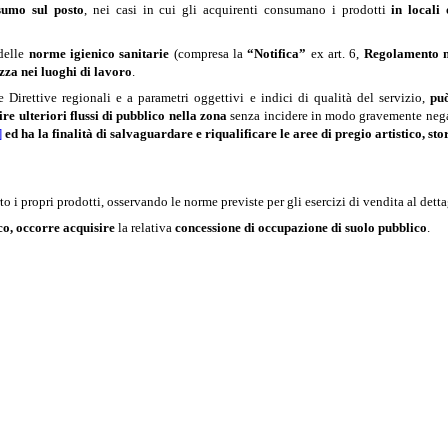
sumo sul posto
, nei casi in cui gli acquirenti consumano i prodotti
in locali 
 delle
norme igienico sanitarie
(compresa la
“Notifica”
ex art. 6,
Regolamento n
ezza nei luoghi di lavoro
.
le Direttive regionali e a parametri oggettivi e indici di qualità del servizio,
può
re ulteriori flussi di pubblico nella zona
senza incidere in modo gravemente negati
]
ed ha
la finalità di salvaguardare e riqualificare le aree di pregio artistico, s
 i propri prodotti, osservando le norme previste per gli esercizi di vendita al detta
co, occorre acquisire
la relativa
concessione di occupazione di suolo pubblico
.