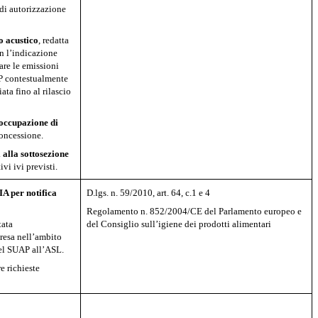
di autorizzazione
o acustico
, redatta
n l’indicazione
are le emissioni
AP contestualmente
iata fino al rilascio
occupazione di
concessione.
i alla sottosezione
vi ivi previsti.
A per notifica
D.lgs. n. 59/2010, art. 64, c.1 e 4
Regolamento n. 852/2004/CE del Parlamento europeo e
tata
del Consiglio sull’igiene dei prodotti alimentari
resa nell’ambito
del SUAP all’ASL.
e richieste