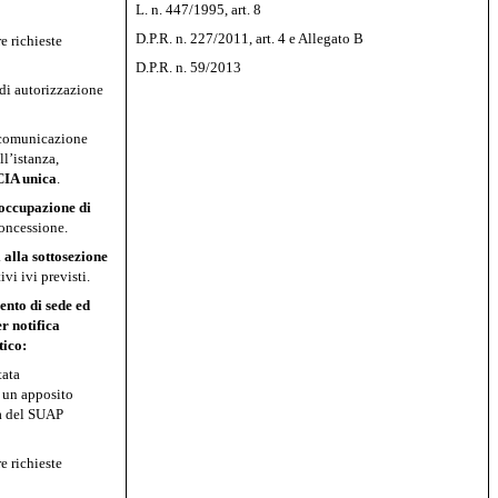
L. n. 447/1995, art. 8
D.P.R. n. 227/2011, art. 4 e Allegato B
e richieste
D.P.R. n. 59/2013
di autorizzazione
a comunicazione
l’istanza,
CIA unica
.
occupazione di
concessione.
i
alla sottosezione
vi ivi previsti.
ento di sede ed
r notifica
tico:
tata
 un apposito
ra del SUAP
e richieste