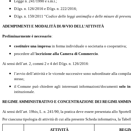
Legge n. 241/1990 e s.m.i.;
D.lgs. n. 126/2016 e D.lgs. n. 222/2016;
D.lgs. n. 159/2011 “
Codice delle leggi antimafia e delle misure di preve
ADEMPIMENTI E MODALITÀ DI AVVIO DELL’ATTIVITÀ
Preliminarmente
è necessario
:
costituire una impresa
in forma individuale o societaria o cooperativa;
procedere all’
iscrizione alla Camera di Commercio
.
Ai sensi dell’art. 2, commi 2 e 4 del D.lgs. n. 126/2016:
l
’avvio dell’attività e le vicende successive sono subordinate alla compil
stesso;
il Comune può chiedere agli interessati informazioni/documenti
solo i
istituzionale.
REGIME AMMINISTRATIVO E CONCENTRAZIONE DEI REGIMI AMMIN
Ai sensi dell’art. 19bis, L. n. 241/90, la pratica deve essere presentata allo Spo
Per ciascuna tipologia di attività di cui alla presente Scheda informativa, la Tabel
ATTIVITÀ
REGI