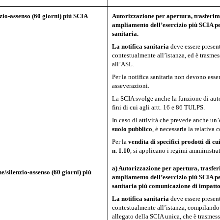
zio-assenso (60 giorni) più SCIA
Autorizzazione per apertura, trasferim
ampliamento dell’esercizio più SCIA pe
sanitaria.
La
notifica
sanitaria
deve essere presen
contestualmente all’istanza, ed è trasme
all’ASL.
Per la notifica sanitaria non devono esser
asseverazioni.
La SCIA svolge anche la funzione di auto
fini di cui agli artt. 16 e 86 TULPS.
In caso di attività che prevede anche un’
suolo pubblico
, è necessaria la relativa 
Per la
vendita di specifici prodotti
di
cu
n. 1.10
, si applicano i regimi amministrati
a) Autorizzazione per apertura, trasfer
e/silenzio-assenso (60 giorni) più
ampliamento dell’esercizio più SCIA pe
sanitaria più comunicazione di impatto
La notifica sanitaria
deve essere presen
contestualmente all’istanza, compilando
allegato della SCIA unica, che è trasmes