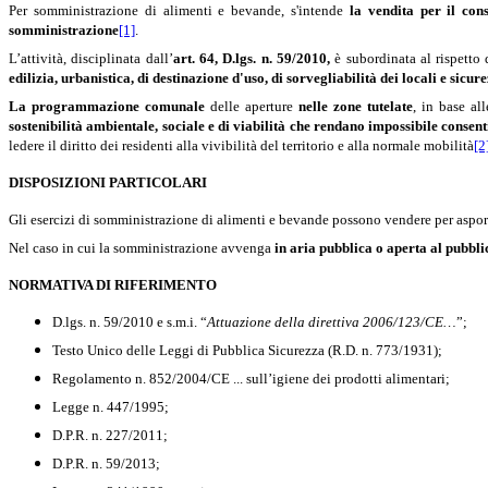
Per somministrazione di alimenti e bevande, s'intende
la vendita per il con
somministrazione
[1]
.
L’attività, disciplinata dall’
art. 64,
D.lgs. n. 59/2010,
è subordinata al rispetto
edilizia, urbanistica, di destinazione d'uso, di sorvegliabilità dei locali e sicur
La programmazione
comunale
delle aperture
nelle zone tutelate
, in base al
sostenibilità ambientale, sociale e di viabilità che rendano impossibile consenti
ledere il diritto dei residenti alla vivibilità del territorio e alla normale mobilità
[2
DISPOSIZIONI PARTICOLARI
Gli esercizi di somministrazione di alimenti e bevande possono vendere per asporto
Nel caso in cui la somministrazione avvenga
in aria pubblica o aperta al pubbli
NORMATIVA DI RIFERIMENTO
D.lgs. n. 59/2010 e s.m.i. “
Attuazione della direttiva 2006/123/CE…
”;
Testo Unico delle Leggi di Pubblica Sicurezza (R.D. n. 773/1931);
Regolamento n. 852/2004/CE ... sull’igiene dei prodotti alimentari;
Legge n. 447/1995;
D.P.R. n. 227/2011;
D.P.R. n. 59/2013;