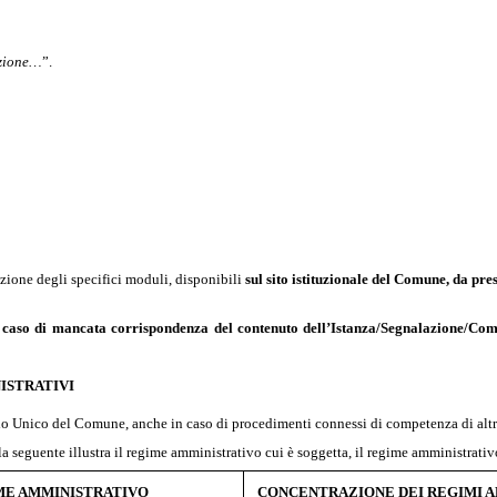
nzione…
”.
azione degli specifici moduli, disponibili
sul sito istituzionale del Comune, da pr
n caso di mancata
corrispondenza del contenuto dell’Istanza/Segnalazione/Comu
ISTRATIVI
rtello Unico del Comune, anche in caso di procedimenti connessi di competenza di alt
la seguente illustra il regime amministrativo cui è soggetta, il regime amministrativo
ME AMMINISTRATIVO
CONCENTRAZIONE DEI REGIMI A