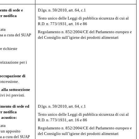
ento di sede e
D.lgs. n. 59/2010, art. 64, c.1
r notifica
Testo unico delle Leggi di pubblica sicurezza di cui al
R.D. n. 773/1931, art. 16 e 86
tata
Regolamento n. 852/2004/CE del Parlamento europeo e
ssa a cura del SUAP
del Consiglio sull’igiene dei prodotti alimentari
e richieste
rizzazione per i
occupazione di
concessione.
i
alla sottosezione
vi ivi previsti.
imento di sede ed
D.lgs. n. 59/2010, art. 64, c.1
r notifica
Testo unico delle Leggi di pubblica sicurezza di cui al
 acustico:
R.D. n. 773/1931, art. 16 e 86
tata
Regolamento n. 852/2004/CE del Parlamento europeo e
 un apposito
del Consiglio sull’igiene dei prodotti alimentari
sa a cura del SUAP