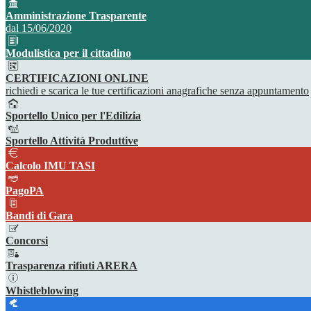
Amministrazione Trasparente
dal 15/06/2020
Modulistica per il cittadino
CERTIFICAZIONI ONLINE
richiedi e scarica le tue certificazioni anagrafiche senza appuntamento
Sportello Unico per l'Edilizia
Sportello Attività Produttive
Calcolo IMU TASI
PagoPA
Bandi di Gara
Concorsi
Trasparenza rifiuti ARERA
Whistleblowing