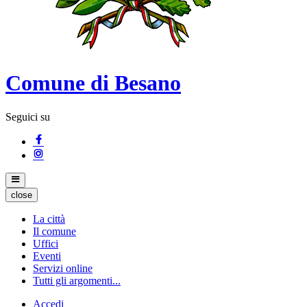
Comune di Besano
Seguici su
close
La città
Il comune
Uffici
Eventi
Servizi online
Tutti gli argomenti...
Accedi