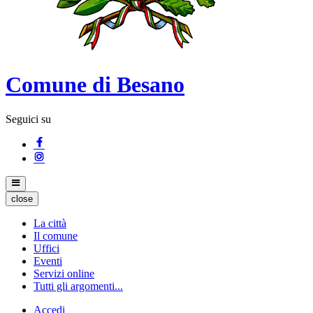
Comune di Besano
Seguici su
close
La città
Il comune
Uffici
Eventi
Servizi online
Tutti gli argomenti...
Accedi