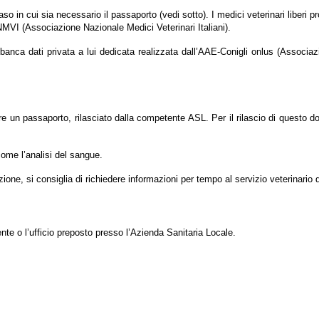
aso in cui sia necessario il passaporto (vedi sotto). I medici veterinari liberi p
MVI (Associazione Nazionale Medici Veterinari Italiani).
a banca dati privata a lui dedicata realizzata dall’AAE-Conigli onlus (Associ
re un passaporto, rilasciato dalla competente ASL. Per il rilascio di questo do
come l’analisi del sangue.
zione, si consiglia di richiedere informazioni per tempo al servizio veterinario d
ente o l’ufficio preposto presso l’Azienda Sanitaria Locale.